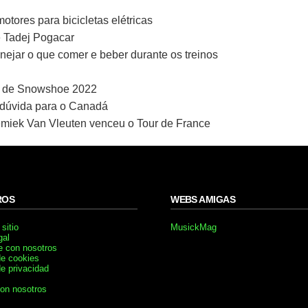
tores para bicicletas elétricas
e Tadej Pogacar
nejar o que comer e beber durante os treinos
 de Snowshoe 2022
 dúvida para o Canadá
miek Van Vleuten venceu o Tour de France
ROS
WEBS AMIGAS
sitio
MusickMag
gal
e con nosotros
de cookies
de privacidad
con nosotros