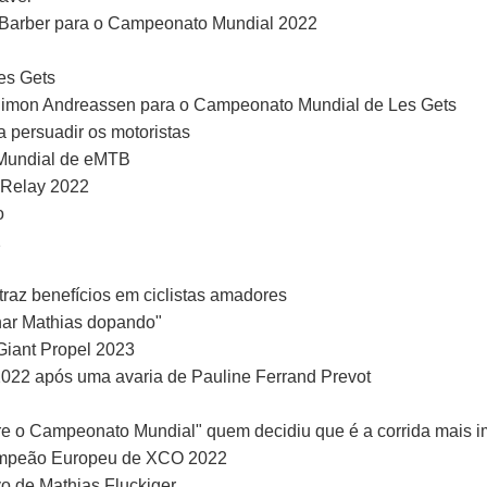
e Barber para o Campeonato Mundial 2022
es Gets
 Simon Andreassen para o Campeonato Mundial de Les Gets
a persuadir os motoristas
 Mundial de eMTB
 Relay 2022
o
2
traz benefícios em ciclistas amadores
inar Mathias dopando"
Giant Propel 2023
2 após uma avaria de Pauline Ferrand Prevot
e o Campeonato Mundial" quem decidiu que é a corrida mais i
ampeão Europeu de XCO 2022
 de Mathias Fluckiger