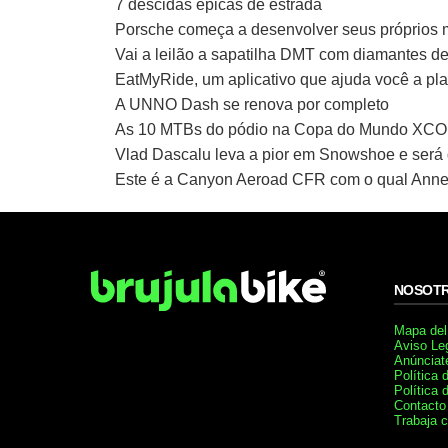
7 descidas épicas de estrada
Porsche começa a desenvolver seus próprios mo
Vai a leilão a sapatilha DMT com diamantes d
EatMyRide, um aplicativo que ajuda você a pla
A UNNO Dash se renova por completo
As 10 MTBs do pódio na Copa do Mundo XCO
Vlad Dascalu leva a pior em Snowshoe e será
Este é a Canyon Aeroad CFR com o qual Anne
NOSOT
Mapa del 
Aviso Le
Anúnciat
Política 
Política 
Contacto
Trabaja 