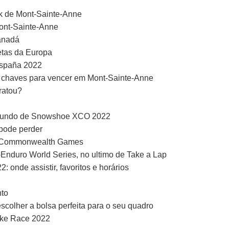
ck de Mont-Sainte-Anne
Mont-Sainte-Anne
anadá
letas da Europa
 España 2022
as chaves para vencer em Mont-Sainte-Anne
ratou?
 Mundo de Snowshoe XCO 2022
pode perder
os Commonwealth Games
e-Enduro World Series, no ultimo de Take a Lap
nde assistir, favoritos e horários
to
escolher a bolsa perfeita para o seu quadro
ike Race 2022