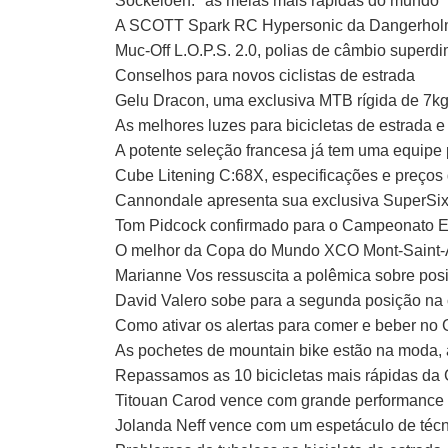
Sockeloen: "as meias mais rápidas do mundo" e
A SCOTT Spark RC Hypersonic da Dangerholm
Muc-Off L.O.P.S. 2.0, polias de câmbio superd
Conselhos para novos ciclistas de estrada
Gelu Dracon, uma exclusiva MTB rígida de 7kg
As melhores luzes para bicicletas de estrada 
A potente seleção francesa já tem uma equipe
Cube Litening C:68X, especificações e preços
Cannondale apresenta sua exclusiva SuperSi
Tom Pidcock confirmado para o Campeonato 
O melhor da Copa do Mundo XCO Mont-Saint-
Marianne Vos ressuscita a polêmica sobre pos
David Valero sobe para a segunda posição na 
Como ativar os alertas para comer e beber no
As pochetes de mountain bike estão na moda, 
Repassamos as 10 bicicletas mais rápidas d
Titouan Carod vence com grande performance 
Jolanda Neff vence com um espetáculo de té