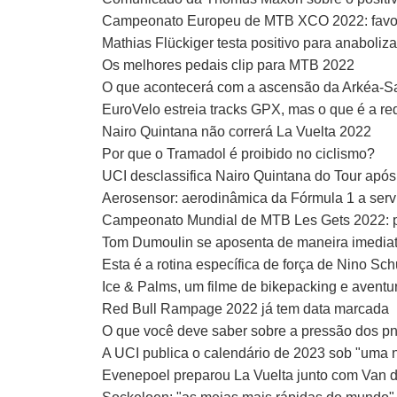
Campeonato Europeu de MTB XCO 2022: favorit
Mathias Flückiger testa positivo para anaboliz
Os melhores pedais clip para MTB 2022
O que acontecerá com a ascensão da Arkéa-Sa
EuroVelo estreia tracks GPX, mas o que é a r
Nairo Quintana não correrá La Vuelta 2022
Por que o Tramadol é proibido no ciclismo?
UCI desclassifica Nairo Quintana do Tour após 
Aerosensor: aerodinâmica da Fórmula 1 a servi
Campeonato Mundial de MTB Les Gets 2022: p
Tom Dumoulin se aposenta de maneira imediata e
Esta é a rotina específica de força de Nino Sch
Ice & Palms, um filme de bikepacking e aventur
Red Bull Rampage 2022 já tem data marcada
O que você deve saber sobre a pressão dos pn
A UCI publica o calendário de 2023 sob "uma 
Evenepoel preparou La Vuelta junto com Van d