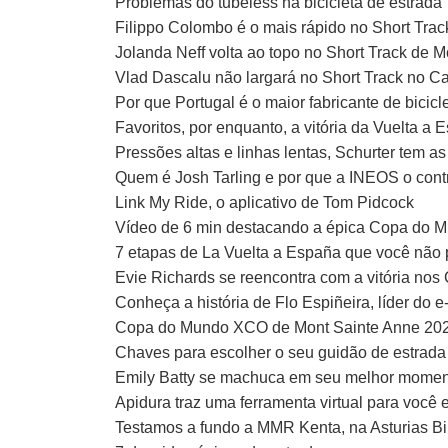
Problemas do tubeless na bicicleta de estrada
Filippo Colombo é o mais rápido no Short Tra
Jolanda Neff volta ao topo no Short Track de 
Vlad Dascalu não largará no Short Track no C
Por que Portugal é o maior fabricante de bicic
Favoritos, por enquanto, a vitória da Vuelta a
Pressões altas e linhas lentas, Schurter tem 
Quem é Josh Tarling e por que a INEOS o cont
Link My Ride, o aplicativo de Tom Pidcock
Vídeo de 6 min destacando a épica Copa do
7 etapas de La Vuelta a España que você não 
Evie Richards se reencontra com a vitória n
Conheça a história de Flo Espiñeira, líder do 
Copa do Mundo XCO de Mont Sainte Anne 2022: o
Chaves para escolher o seu guidão de estrada
Emily Batty se machuca em seu melhor momen
Apidura traz uma ferramenta virtual para você 
Testamos a fundo a MMR Kenta, na Asturias B