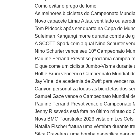
Como evitar o prego de fome
As melhores bicicletas do Campeonato Mundia
Novo capacete Limar Atlas, ventilado ou aero
Tom Pidcock após ser quarto na Copa do Mundo
Suleiman Kangangi morre durante corrida de 
A SCOTT Spark com a qual Nino Schurter ven
Nino Schurter vence seu 10º Campeonato Mundi
Pauline Ferrand Prevot se proclama campeã m
O que come um ciclista Jumbo-Visma durante 
Höll e Bruni vencem o Campeonato Mundial de
Jay Vine, da academia de Zwift para vencer n
Canyon personaliza todas as bicicletas dos seu
Samuel Gaze vence o Campeonato Mundial de
Pauline Ferrand Prevot vence o Campeonato M
Jenny Rissveds está fora no último minuto do
Nova BMC Fourstroke 2023 vista em Les Gets
Natalia Fischer fratura uma vértebra durante t
Silca Gravelero, uma bomba específica para gr