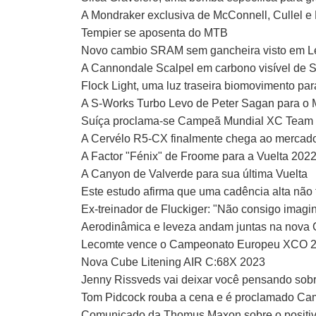
A Mondraker exclusiva de McConnell, Cullel 
Tempier se aposenta do MTB
Novo cambio SRAM sem gancheira visto em L
A Cannondale Scalpel em carbono visível de
Flock Light, uma luz traseira biomovimento par
A S-Works Turbo Levo de Peter Sagan para o
Suíça proclama-se Campeã Mundial XC Team
A Cervélo R5-CX finalmente chega ao mercad
A Factor "Fénix" de Froome para a Vuelta 202
A Canyon de Valverde para sua última Vuelta
Este estudo afirma que uma cadência alta não 
Ex-treinador de Fluckiger: "Não consigo imag
Aerodinâmica e leveza andam juntas na nova 
Lecomte vence o Campeonato Europeu XCO 202
Nova Cube Litening AIR C:68X 2023
Jenny Rissveds vai deixar você pensando sobr
Tom Pidcock rouba a cena e é proclamado C
Comunicado da Thomus Maxon sobre o positivo