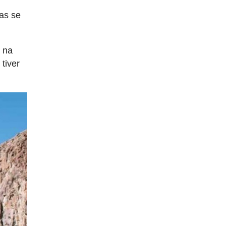
as se
e na
, tiver