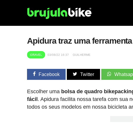
Apidura traz uma ferramenta 
GRAVEL
03/08/22 16:37
GUILHERME
Facebook
Twitter
Whatsa
Escolher uma
bolsa de quadro bikepacking
fácil
. Apidura facilita nossa tarefa com sua
todos os seus modelos em nossa bicicleta a