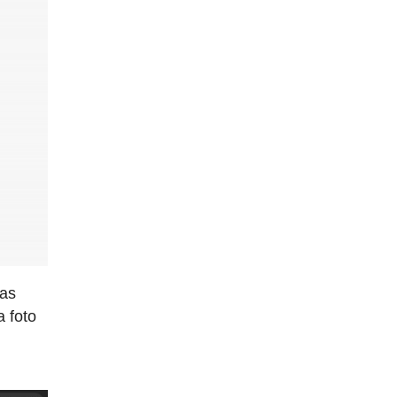
sas
a foto