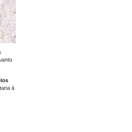
s
uanto
los
aria à