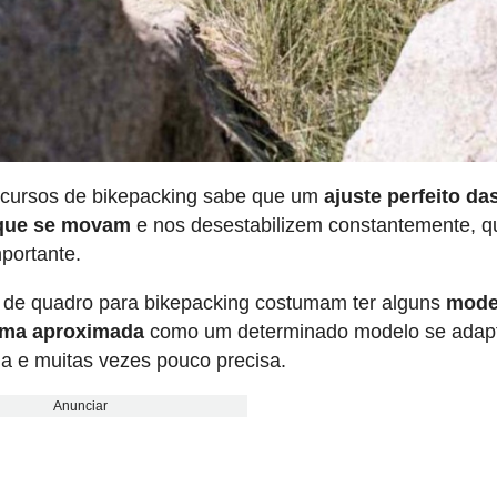
ercursos de bikepacking sabe que um
ajuste perfeito da
r que se movam
e nos desestabilizem constantemente, q
portante.
as de quadro para bikepacking costumam ter alguns
mode
orma aproximada
como um determinado modelo se adapt
da e muitas vezes pouco precisa.
Anunciar