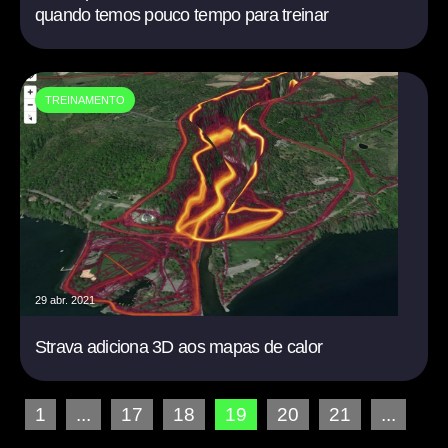
quando temos pouco tempo para treinar
TREINAMENTO
29 abr. 2021
Strava adiciona 3D aos mapas de calor
1
...
17
18
19
20
21
...