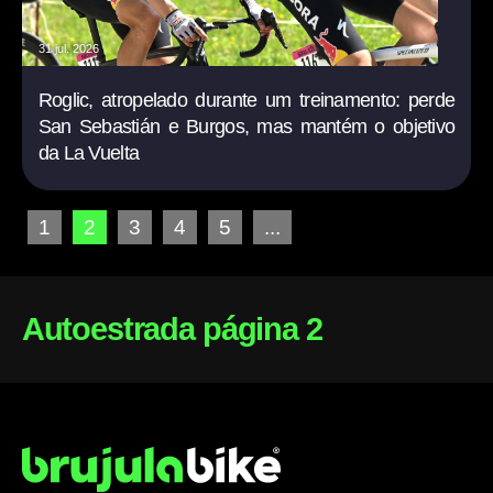
31 jul. 2026
Roglic, atropelado durante um treinamento: perde
San Sebastián e Burgos, mas mantém o objetivo
da La Vuelta
1
2
3
4
5
...
Autoestrada página 2