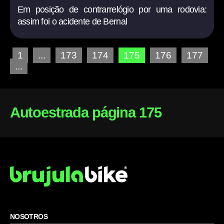
Em posição de contrarrelógio por uma rodovia:
assim foi o acidente de Bernal
1
...
173
174
175
176
177
...
Autoestrada página 175
NOSOTROS