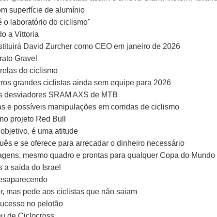
m superfície de alumínio
 o laboratório do ciclismo"
o a Vittoria
stituirá David Zurcher como CEO em janeiro de 2026
rato Gravel
relas do ciclismo
os grandes ciclistas ainda sem equipe para 2026
 os desviadores SRAM AXS de MTB
as e possíveis manipulações em corridas de ciclismo
o projeto Red Bull
objetivo, é uma atitude
s e se oferece para arrecadar o dinheiro necessário
agens, mesmo quadro e prontas para qualquer Copa do Mundo
 a saída do Israel
 desaparecendo
or, mas pede aos ciclistas que não saiam
 sucesso no pelotão
eu de Ciclocross