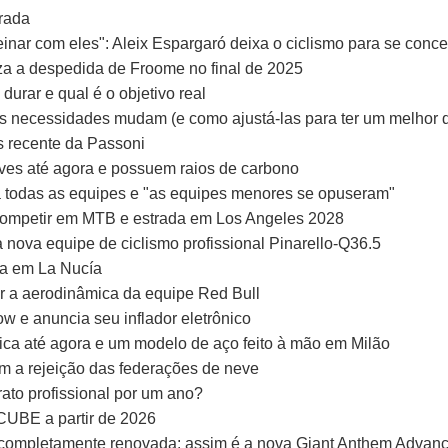
rada
einar com eles": Aleix Espargaró deixa o ciclismo para se conce
iza a despedida de Froome no final de 2025
durar e qual é o objetivo real
suas necessidades mudam (e como ajustá-las para ter um melho
s recente da Passoni
ves até agora e possuem raios de carbono
a todas as equipes e "as equipes menores se opuseram"
 competir em MTB e estrada em Los Angeles 2028
 nova equipe de ciclismo profissional Pinarello-Q36.5
a em La Nucía
r a aerodinâmica da equipe Red Bull
w e anuncia seu inflador eletrônico
mica até agora e um modelo de aço feito à mão em Milão
m a rejeição das federações de neve
ato profissional por um ano?
 CUBE a partir de 2026
 completamente renovada: assim é a nova Giant Anthem Advan