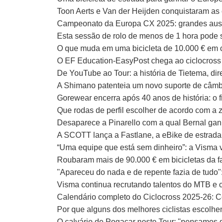
Toon Aerts e Van der Heijden conquistaram a
Campeonato da Europa CX 2025: grandes ausênci
Esta sessão de rolo de menos de 1 hora pode 
O que muda em uma bicicleta de 10.000 € em
O EF Education-EasyPost chega ao ciclocross
De YouTube ao Tour: a história de Tietema, dir
A Shimano patenteia um novo suporte de câmb
Gorewear encerra após 40 anos de história: o f
Que rodas de perfil escolher de acordo com a 
Desaparece a Pinarello com a qual Bernal gan
A SCOTT lança a Fastlane, a eBike de estrada 
“Uma equipe que está sem dinheiro”: a Visma 
Roubaram mais de 90.000 € em bicicletas da f
"Apareceu do nada e de repente fazia de tudo":
Visma continua recrutando talentos do MTB e
Calendário completo do Ciclocross 2025-26: C
Por que alguns dos melhores ciclistas escolhe
O calvário de Pogacar neste Tour: "pensamos 