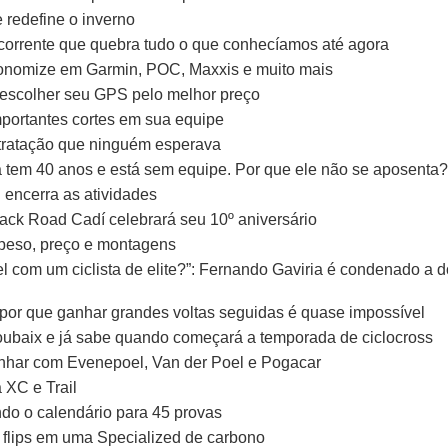
 redefine o inverno
 corrente que quebra tudo o que conhecíamos até agora
economize em Garmin, POC, Maxxis e muito mais
a escolher seu GPS pelo melhor preço
ortantes cortes em sua equipe
ntratação que ninguém esperava
á tem 40 anos e está sem equipe. Por que ele não se aposenta?
 encerra as atividades
ack Road Cadí celebrará seu 10º aniversário
 peso, preço e montagens
l com um ciclista de elite?”: Fernando Gaviria é condenado a do
a por que ganhar grandes voltas seguidas é quase impossível
Roubaix e já sabe quando começará a temporada de ciclocross
har com Evenepoel, Van der Poel e Pogacar
 XC e Trail
do o calendário para 45 provas
nt flips em uma Specialized de carbono