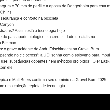
rgura e 70 mm de perfil é a aposta de Dangerholm para esta 
 Öhlins
segurança e conforto na bicicleta
a Canyon
tradas? Assim está a tecnologia hoje
 do passaporte biológico e a credibilidade do ciclismo
a Bicimax
: o grave acidente de Andri Frischknecht na Gravel Burn
ompetindo no ciclocross”: a UCI sonha com o esloveno para impu
a usei substâncias dopantes nem métodos proibidos": Oier Laz
com ele
pica e Matt Beers confirma seu domínio na Gravel Burn 2025
com uma coleção repleta de tecnologia