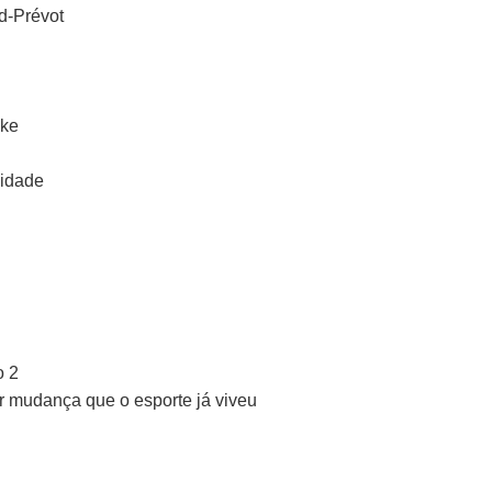
d-Prévot
ike
lidade
o 2
or mudança que o esporte já viveu