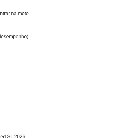
ntrar na moto
r desempenho)
ced SL 2026