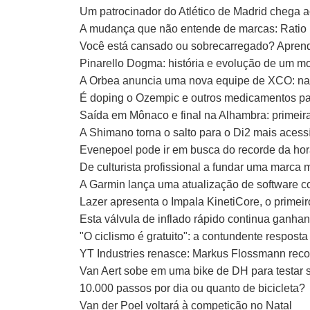
Um patrocinador do Atlético de Madrid chega 
A mudança que não entende de marcas: Ratio 
Você está cansado ou sobrecarregado? Aprenda
Pinarello Dogma: história e evolução de um m
A Orbea anuncia uma nova equipe de XCO: na
É doping o Ozempic e outros medicamentos p
Saída em Mônaco e final na Alhambra: primeir
A Shimano torna o salto para o Di2 mais acessí
Evenepoel pode ir em busca do recorde da hora 
De culturista profissional a fundar uma marca
A Garmin lança uma atualização de software c
Lazer apresenta o Impala KinetiCore, o primei
Esta válvula de inflado rápido continua ganha
"O ciclismo é gratuito": a contundente respost
YT Industries renasce: Markus Flossmann rec
Van Aert sobe em uma bike de DH para testar 
10.000 passos por dia ou quanto de bicicleta?
Van der Poel voltará à competição no Natal