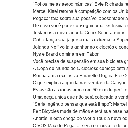
"Foi os meias aerodinâmicas" Evie Richards r
Marcel Kittel retorna à competição com os Uni
Pogacar fala sobre sua possível aposentado
De novo você pode conseguir uma exclusiva 
Testamos a nova jaqueta Gobik Superarmour: an
Gobik lança sua jaqueta mais extrema: a Super
Jolanda Neff volta a ganhar no ciclocrós e co
Nys e Brand dominam em Tábor
Você precisa de suspensão em sua bicicleta g
A Copa do Mundo de Ciclocross começa esta
Roubaram a exclusiva Pinarello Dogma F de 20
O que explica a queda nas vendas da Canyon
Estas são as rodas aero com 50 mm de perfil 
Uma peça única que não será colocada à vend
"Seria ingênuo pensar que está limpo": Marcel 
Felt Bicycles muda de mãos e terá sua base 
Andrés Iniesta chega ao World Tour: a nova eq
O VO2 Máx de Pogacar seria o mais alto de um