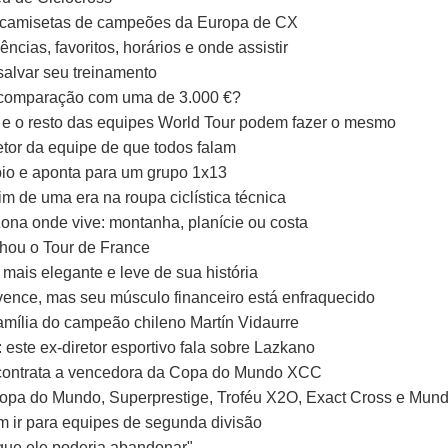
s camisetas de campeões da Europa de CX
as, favoritos, horários e onde assistir
salvar seu treinamento
 comparação com uma de 3.000 €?
 e o resto das equipes World Tour podem fazer o mesmo
etor da equipe de que todos falam
io e aponta para um grupo 1x13
im de uma era na roupa ciclística técnica
zona onde vive: montanha, planície ou costa
hou o Tour de France
mais elegante e leve de sua história
vence, mas seu músculo financeiro está enfraquecido
amília do campeão chileno Martín Vidaurre
 este ex-diretor esportivo fala sobre Lazkano
 contrata a vencedora da Copa do Mundo XCC
opa do Mundo, Superprestige, Troféu X2O, Exact Cross e Mund
m ir para equipes de segunda divisão
que ele poderia abandonar"