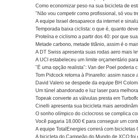
Como economizar peso na sua bicicleta de est
"Não vou competir como profissional, só vou tr
A equipe Israel desaparece da internet e sinal
Temporada baixa ciclista: o que é, quanto deve 
Proteína e ciclismo a partir dos 40: por que 
Metade carbono, metade titânio, assim é o mai
A DT Swiss apresenta suas rodas aero mais le
A UCI estabeleceu um limite orçamentário par
"É uma opção realista": Van der Poel poderia
Tom Pidcock retorna à Pinarello: assim nasce a
David Valero se despede da equipe BH Colom
Um túnel abandonado e luz laser para melhora
Topeak converte as válvulas presta em Turboflo
Cinelli apresenta sua bicicleta mais aerodinâ
O sonho olímpico do ciclocross se complica co
Você pagaria 18.000 € para conseguir um contr
A equipe TotalEnergies correrá com bicicletas
A bicicleta do Campeão do Mundo de XCO foi