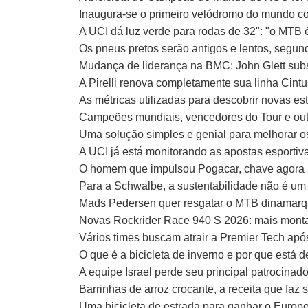
Inaugura-se o primeiro velódromo do mundo co
A UCI dá luz verde para rodas de 32": "o MTB é
Os pneus pretos serão antigos e lentos, segund
Mudança de liderança na BMC: John Glett sub
A Pirelli renova completamente sua linha Cintu
As métricas utilizadas para descobrir novas est
Campeões mundiais, vencedores do Tour e outr
Uma solução simples e genial para melhorar
A UCI já está monitorando as apostas esportiv
O homem que impulsou Pogacar, chave agora n
Para a Schwalbe, a sustentabilidade não é um 
Mads Pedersen quer resgatar o MTB dinamarquê
Novas Rockrider Race 940 S 2026: mais mont
Vários times buscam atrair a Premier Tech após
O que é a bicicleta de inverno e por que está
A equipe Israel perde seu principal patrocinad
Barrinhas de arroz crocante, a receita que faz
Uma bicicleta de estrada para ganhar o Europ