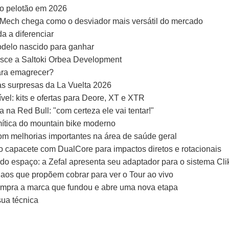
ao pelotão em 2026
Mech chega como o desviador mais versátil do mercado
 a diferenciar
odelo nascido para ganhar
sce a Saltoki Orbea Development
ara emagrecer?
as surpresas da La Vuelta 2026
vel: kits e ofertas para Deore, XT e XTR
na Red Bull: "com certeza ele vai tentar!"
 mítica do mountain bike moderno
om melhorias importantes na área de saúde geral
ro capacete com DualCore para impactos diretos e rotacionais
ndo espaço: a Zefal apresenta seu adaptador para o sistema Cli
a aos que propõem cobrar para ver o Tour ao vivo
ompra a marca que fundou e abre uma nova etapa
sua técnica