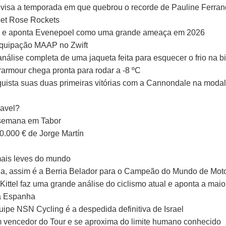
evisa a temporada em que quebrou o recorde de Pauline Ferran
bet Rose Rockets
ria e aponta Evenepoel como uma grande ameaça em 2026
equipação MAAP no Zwift
álise completa de uma jaqueta feita para esquecer o frio na b
armour chega pronta para rodar a -8 ºC
nquista suas duas primeiras vitórias com a Cannondale na moda
ravel?
 semana em Tabor
.000 € de Jorge Martín
mais leves do mundo
a, assim é a Berria Belador para o Campeão do Mundo de Mot
Kittel faz uma grande análise do ciclismo atual e aponta a mai
na Espanha
uipe NSN Cycling é a despedida definitiva de Israel
 vencedor do Tour e se aproxima do limite humano conhecido