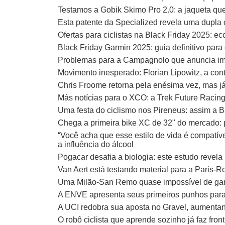
Testamos a Gobik Skimo Pro 2.0: a jaqueta que
Esta patente da Specialized revela uma dupla
Ofertas para ciclistas na Black Friday 2025: 
Black Friday Garmin 2025: guia definitivo par
Problemas para a Campagnolo que anuncia imp
Movimento inesperado: Florian Lipowitz, a co
Chris Froome retorna pela enésima vez, mas j
Más notícias para o XCO: a Trek Future Racing
Uma festa do ciclismo nos Pireneus: assim a B
Chega a primeira bike XC de 32" do mercado:
“Você acha que esse estilo de vida é compatíve
a influência do álcool
Pogacar desafia a biologia: este estudo revel
Van Aert está testando material para a Paris-
Uma Milão-San Remo quase impossível de gan
A ENVE apresenta seus primeiros punhos para
A UCI redobra sua aposta no Gravel, aumentan
O robô ciclista que aprende sozinho já faz fro