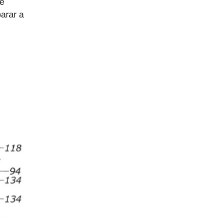
te
parar a