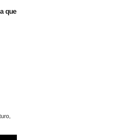
ma que
turo,