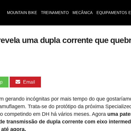
MOUNTAIN BIKE
TREINAMENTO
MECÂNICA
EQUIPAMENTOS E
 revela uma dupla corrente que que
pp
Email
m gerando incógnitas por mais tempo do que gostaríam
muflagem. Trata-se do protótipo da próxima Specialize
tão competindo em DH há vários meses. Agora
uma pate
de transmissão de dupla corrente com eixo intermed
até agora.