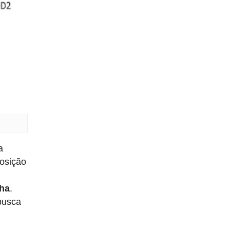
a
osição
lha
.
busca