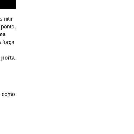
smitir
 ponto,
ma
 força
 porta
os como