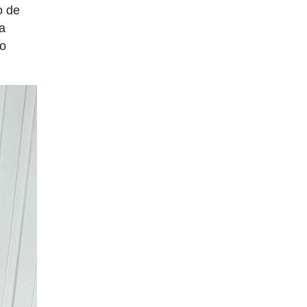
o de
 a
do