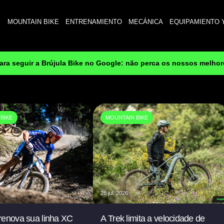
MOUNTAIN BIKE
ENTRENAMIENTO
MECÁNICA
EQUIPAMIENTO 
para seguir a Brújula Bike no Google: não perca os nossos melho
BIKE
MOUNTAIN BIKE
28 jul. 2026
renova sua linha XC
A Trek limita a velocidade de