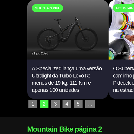
MOUNTAIN BIKE
MOUNTAIN 
21 jul. 2026
21 jul. 2026
A Specialized lança uma versão
O SuperM
Ultralight da Turbo Levo R:
caminho 
menos de 19 kg, 111 Nm e
Pidcock 
apenas 100 unidades
na estra
1
2
3
4
5
...
Mountain Bike página 2