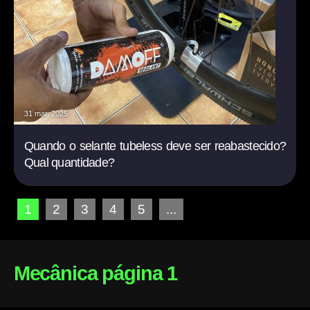
31 mar. 2025
Quando o selante tubeless deve ser reabastecido?
Qual quantidade?
1
2
3
4
5
...
Mecânica página 1