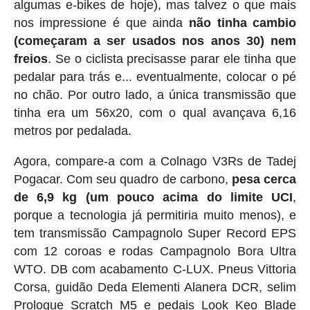
algumas e-bikes de hoje), mas talvez o que mais
nos impressione é que ainda
não tinha cambio
(começaram a ser usados nos anos 30) nem
freios
. Se o ciclista precisasse parar ele tinha que
pedalar para trás e... eventualmente, colocar o pé
no chão. Por outro lado, a única transmissão que
tinha era um 56x20, com o qual avançava 6,16
metros por pedalada.
Agora, compare-a com a Colnago V3Rs de Tadej
Pogacar. Com seu quadro de carbono,
pesa cerca
de 6,9 ​​kg (um pouco acima do limite UCI
,
porque a tecnologia já permitiria muito menos), e
tem transmissão Campagnolo Super Record EPS
com 12 coroas e rodas Campagnolo Bora Ultra
WTO. DB com acabamento C-LUX. Pneus Vittoria
Corsa, guidão Deda Elementi Alanera DCR, selim
Prologue Scratch M5 e pedais Look Keo Blade