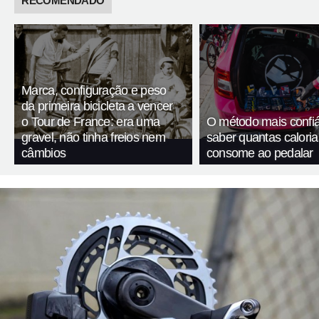
RECOMENDADO
Marca, configuração e peso
da primeira bicicleta a vencer
o Tour de France: era uma
O método mais confiá
gravel, não tinha freios nem
saber quantas calori
câmbios
consome ao pedalar