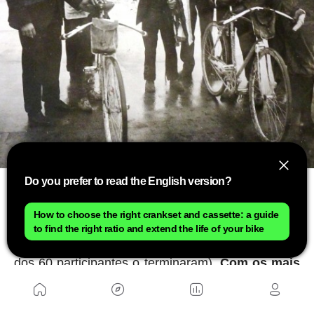
Do you prefer to read the English version?
Em 1901, mesmo ano que venceu o Paris-Brest,
tornou-se cidadão francês. Sim, só então. E, em
How to choose the right crankset and cassette: a guide
1903, aos 32 anos, tornou-se a primeira pessoa a
to find the right ratio and extend the life of your bike
registrar seu nome no recorde do Tour (apenas 21
dos 60 participantes o terminaram).
Com os mais
de 6.000 francos que recebeu em prêmio total,
comprou um posto de gasolina em Lens
, onde