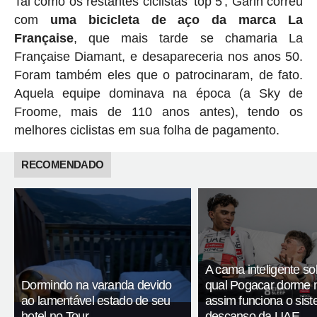
Tal como os restantes ciclistas 'top 5', Garin correu
com
uma bicicleta de aço da marca La
Française
, que mais tarde se chamaria La
Française Diamant, e desapareceria nos anos 50.
Foram também eles que o patrocinaram, de fato.
Aquela equipe dominava na época (a Sky de
Froome, mais de 110 anos antes), tendo os
melhores ciclistas em sua folha de pagamento.
RECOMENDADO
A cama inteligente so
Dormindo na varanda devido
qual Pogacar dorme n
ao lamentável estado de seu
assim funciona o sis
hotel no Tour
descanso da UAE