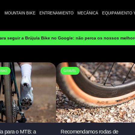
MOUNTAIN BIKE
ENTRENAMIENTO
MECÁNICA
EQUIPAMIENTO 
para seguir a Brújula Bike no Google: não perca os nossos melho
BIKE
GRAVEL
28 feb. 2026
da para o MTB: a
Recomendamos rodas de