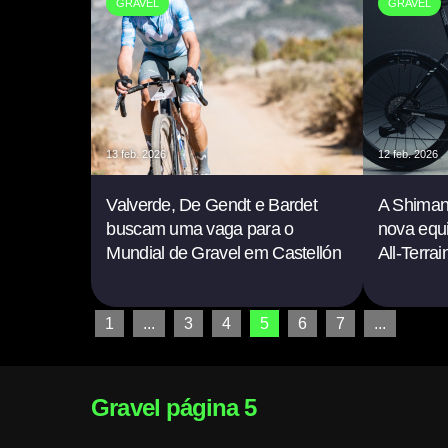
GRAVEL
GRAVEL
13 feb. 2026
12 feb. 2026
Valverde, De Gendt e Bardet
A Shiman
buscam uma vaga para o
nova equ
Mundial de Gravel em Castellón
All-Terra
1
...
3
4
5
6
7
...
Gravel página 5