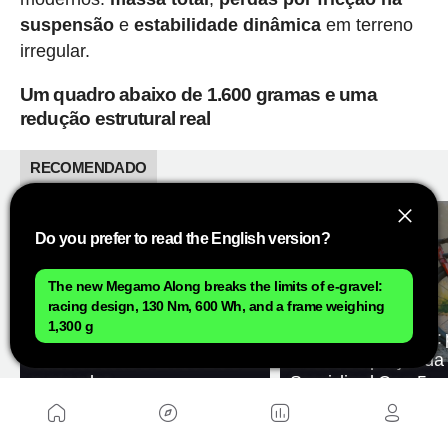
suspensão
e
estabilidade dinâmica
em terreno
irregular.
Um quadro abaixo de 1.600 gramas e uma
redução estrutural real
RECOMENDADO
Do you prefer to read the English version?
The new Megamo Along breaks the limits of e-gravel:
A Specialized quer que você
racing design, 130 Nm, 600 Wh, and a frame weighing
experimente uma Levo: inicia
1,300 g
uma grande campanha de
Da Sport à S-Works: 
testes de suas e-MTBs mais
modelos e preços da
avançadas
Specialized Crux 5
O dado mais chamativo é o peso do quadro, que