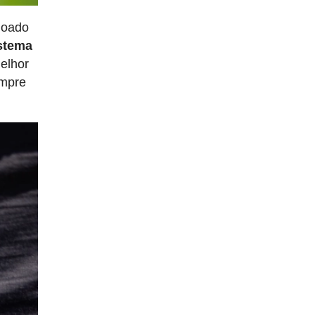
choado
stema
melhor
empre