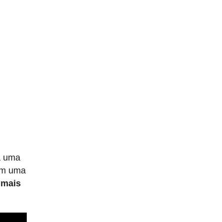
a uma
m uma
 mais