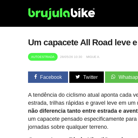
Um capacete All Road leve e
AUTOESTRADA
28/05/26 10:30
MIGUE A.
Facebook
Twitter
Whatsa
A tendência do ciclismo atual aponta cada ve
estrada, trilhas rápidas e gravel leve em u
não diferencia tanto entre estrada e aven
um capacete pensado especificamente para 
jornadas sobre qualquer terreno.