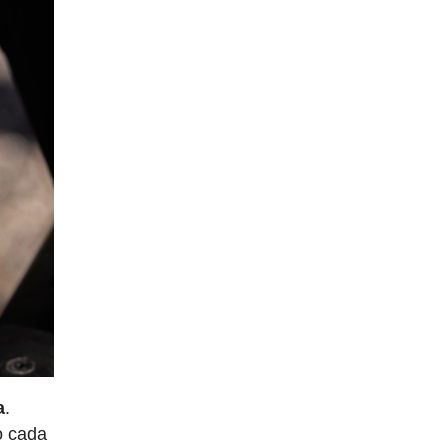
a
.
o cada