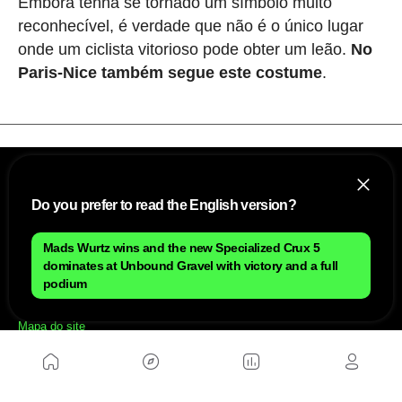
Embora tenha se tornado um símbolo muito
reconhecível, é verdade que não é o único lugar
onde um ciclista vitorioso pode obter um leão.
No
Paris-Nice também segue este costume
.
Do you prefer to read the English version?
Mads Wurtz wins and the new Specialized Crux 5
dominates at Unbound Gravel with victory and a full
podium
NÓS
Mapa do site
Aviso Legal Brasileiro
Política de cookies Brasileiro
Anúnciate con nosotros brasileiro
Política de privacidad brasileiro
Contato