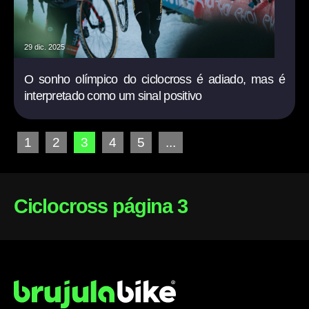
29 dic. 2025
O sonho olímpico do ciclocross é adiado, mas é
interpretado como um sinal positivo
1
2
3
4
5
...
Ciclocross página 3