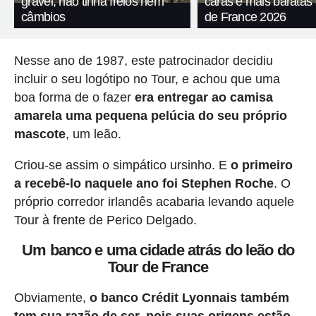
gravel, não tinha freios nem
caras e mais baratas
câmbios
de France 2026
Nesse ano de 1987, este patrocinador decidiu
incluir o seu logótipo no Tour, e achou que uma
boa forma de o fazer
era entregar ao camisa
amarela uma pequena pelúcia do seu próprio
mascote
, um leão.
Criou-se assim o simpático ursinho. E
o primeiro
a recebê-lo naquele ano foi Stephen Roche
. O
próprio corredor irlandês acabaria levando aquele
Tour à frente de Perico Delgado.
Um banco e uma cidade atrás do leão do
Tour de France
Obviamente,
o banco Crédit Lyonnais também
tem sua razão de ser, pois suas origens estão