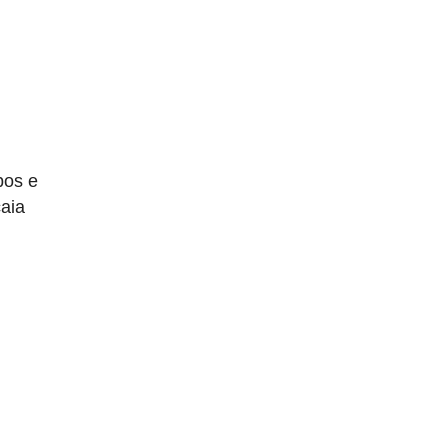
pos e
aia