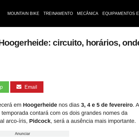
MOUNTAIN BIKE
TREINAMENTO
MECÂNICA
EQUIPAMENTOS E
ogerheide: circuito, horários, ond
pp
Email
ecerá em
Hoogerheide
nos dias
3, 4 e 5 de fevereiro
. 
da temporada contará com os dois grandes nomes da
al arco-íris,
Pidcock
, será a ausência mais importante.
Anunciar