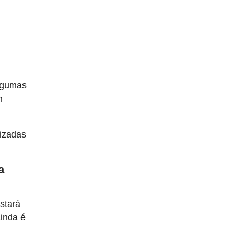
algumas
m
lizadas
a
stará
ainda é