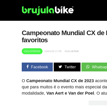
Campeonato Mundial CX de Ho
favoritos
CICLOCROSS
10/01/23 17:55
GUILHERME
Facebook
Twitter
Whatsa
O
Campeonato Mundial CX de 2023
acont
que para muitos é o evento mais especial 
modalidade,
Van Aert e Van der Poel
. O atu