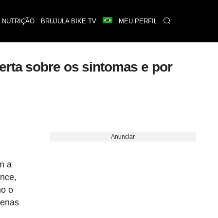
 NUTRIÇÃO
BRUJULA BIKE TV
MEU PERFIL
erta sobre os sintomas e por
Anunciar
m a
ance,
mo o
penas