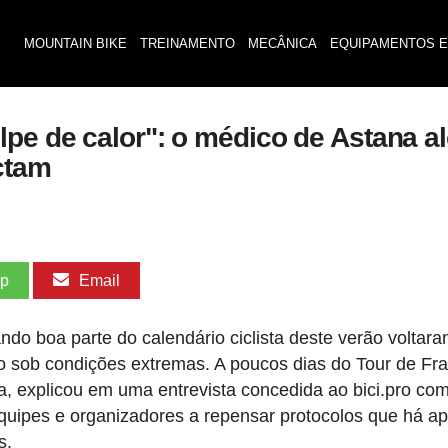
MOUNTAIN BIKE
TREINAMENTO
MECÂNICA
EQUIPAMENTOS E
pe de calor": o médico de Astana al
ctam
pp
Email
o boa parte do calendário ciclista deste verão voltara
ão sob condições extremas. A poucos dias do Tour de Fr
na, explicou em uma entrevista concedida ao bici.pro co
quipes e organizadores a repensar protocolos que há a
s.