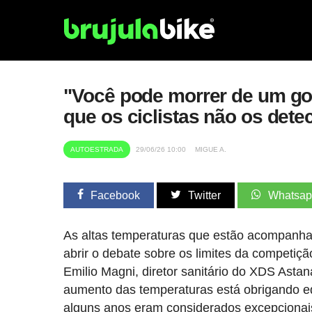
"Você pode morrer de um gol
que os ciclistas não os dete
AUTOESTRADA
29/06/26 10:00
MIGUE A.
Facebook
Twitter
Whatsa
As altas temperaturas que estão acompanhand
abrir o debate sobre os limites da competiç
Emilio Magni, diretor sanitário do XDS Asta
aumento das temperaturas está obrigando e
alguns anos eram considerados excepcionai