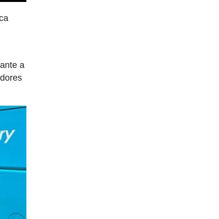
ica
rante a
edores