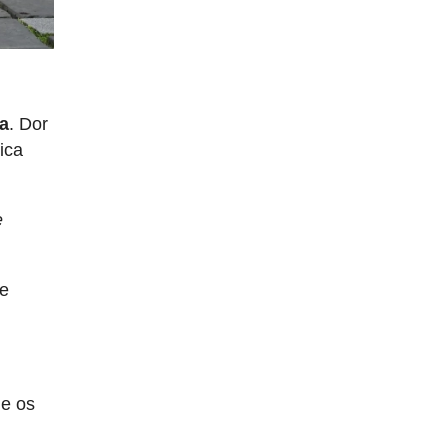
ta
. Dor
ica
e
se
ue os