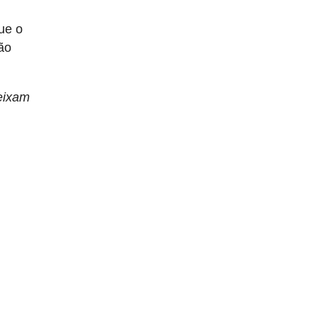
ue o
ão
eixam