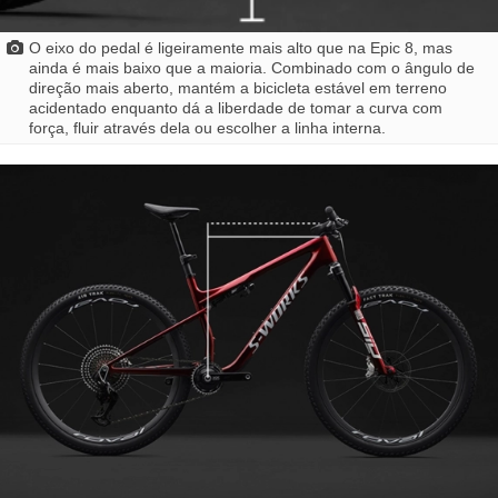
O eixo do pedal é ligeiramente mais alto que na Epic 8, mas
ainda é mais baixo que a maioria. Combinado com o ângulo de
direção mais aberto, mantém a bicicleta estável em terreno
acidentado enquanto dá a liberdade de tomar a curva com
força, fluir através dela ou escolher a linha interna.