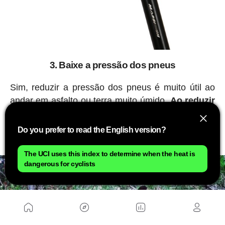
3. Baixe a pressão dos pneus
Sim, reduzir a pressão dos pneus é muito útil ao
andar em asfalto ou terra muito úmido.
Ao reduzir
a pressão, a superfície de contato entre o pneu
e o solo aumenta
. Vai custar um pouco mais para
Do you prefer to read the English version?
avançar, mas fará com mais segurança.
The UCI uses this index to determine when the heat is
dangerous for cyclists