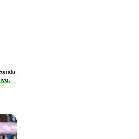
orrida,
ivo.