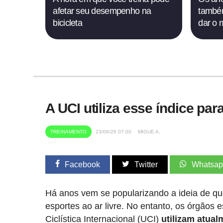
afetar seu desempenho na
também
bicicleta
dar o 
A UCI utiliza esse índice pa
TREINAMENTO
23/06/26 07:00
MIGUE A.
Facebook
Twitter
Whatsa
Há anos vem se popularizando a ideia de que
esportes ao ar livre. No entanto, os órgãos 
Ciclística Internacional (UCI)
utilizam atual