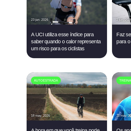
23 jun. 2026
2 jun. 202
A UCI utiliza esse índice para
Faz se
saber quando o calor representa
para o
um risco para os ciclistas
AUTOESTRADA
TREIN
18 may. 2026
11 may. 2
A hora em que você treina pode
Os an