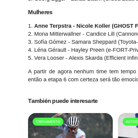
Mulheres
Anne Terpstra - Nicole Koller (GHOST F
Mona Mitterwallner - Candice Lill (Canno
Sofía Gómez - Samara Sheppard (Toyota-
Léna Gérault - Hayley Preen (e-FORT-Priv
Vera Looser - Alexis Skarda (Efficient Inf
A partir de agora nenhum time tem tempo 
então a etapa 6 com certeza será tão emoc
También puede interesarte
TREINAMENTO
AUTOE