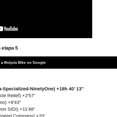
 etapa 5
 a Brújula Bike no Google
-Specialized-NinetyOne) +18h 40' 13"
cle Relief) +2'57"
mo) +8'43"
on SIDI) +11'48"
 Speed Company) +20'