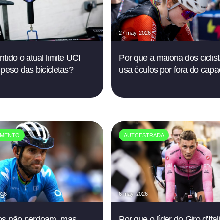
6
27 may. 2026
ntido o atual limite UCI
Por que a maioria dos ciclis
 peso das bicicletas?
usa óculos por fora do capa
AMENTO
AUTOESTRADA
026
6 may. 2026
os não perdoam, mas
Por que o líder do Giro d'Ital