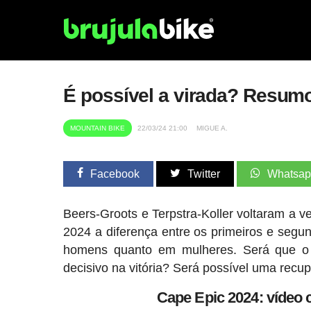
É possível a virada? Resum
MOUNTAIN BIKE
22/03/24 21:00
MIGUE A.
Facebook
Twitter
Whatsa
Beers-Groots e Terpstra-Koller voltaram a v
2024 a diferença entre os primeiros e segu
homens quanto em mulheres. Será que o 
decisivo na vitória? Será possível uma recu
Cape Epic 2024: vídeo