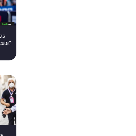
tas
cete?
ia