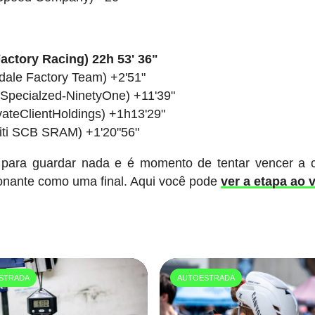
actory Racing) 22h 53' 36"
ndale Factory Team) +2'51"
Specialzed-NinetyOne) +11'39"
ateClientHoldings) +1h13'29"
initi SCB SRAM) +1'20"56"
para guardar nada e é momento de tentar vencer a c
ionante como uma final. Aqui você pode
ver a etapa ao v
STRADA
AUTOESTRADA