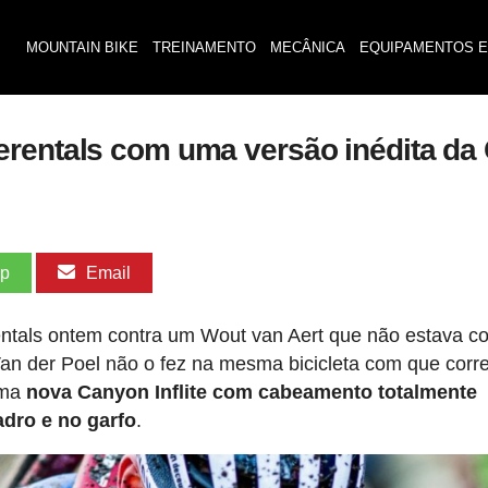
MOUNTAIN BIKE
TREINAMENTO
MECÂNICA
EQUIPAMENTOS E
rentals com uma versão inédita da C
pp
Email
ntals ontem contra um Wout van Aert que não estava c
 Van der Poel não o fez na mesma bicicleta com que corr
uma
nova Canyon Inflite com cabeamento totalmente
adro e no garfo
.