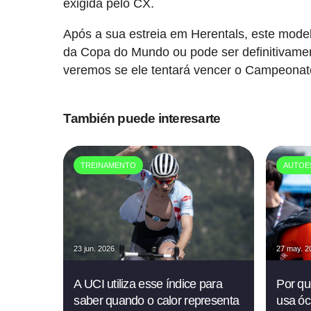
exigida pelo CX.
Após a sua estreia em Herentals, este mod
da Copa do Mundo ou pode ser definitivamen
veremos se ele tentará vencer o Campeonat
También puede interesarte
TREINAMENTO
AUTOE
23 jun. 2026
27 may. 2
A UCI utiliza esse índice para
Por qu
saber quando o calor representa
usa óc