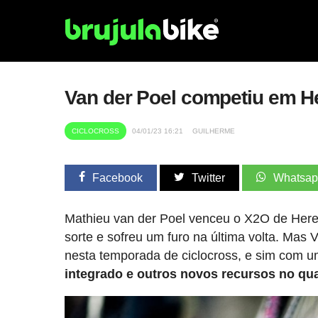
Van der Poel competiu em He
CICLOCROSS
04/01/23 16:21
GUILHERME
Facebook
Twitter
Whatsa
Mathieu van der Poel venceu o X2O de Here
sorte e sofreu um furo na última volta. Mas
nesta temporada de ciclocross, e sim com 
integrado e outros novos recursos no qu