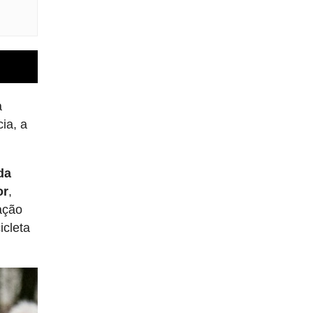
a
ia, a
da
or
,
ação
icleta