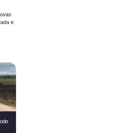
rovas
rada e
pode