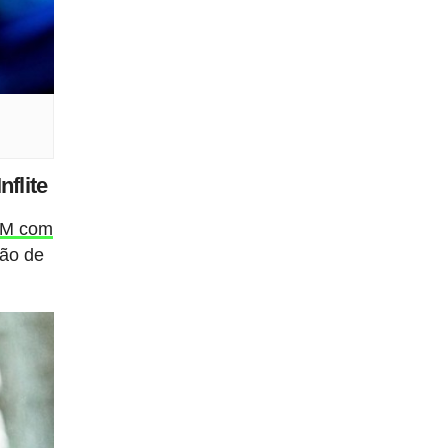
flite
AM com
não de