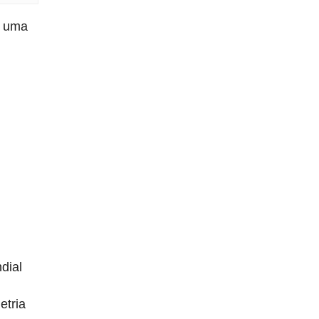
á uma
dial
etria