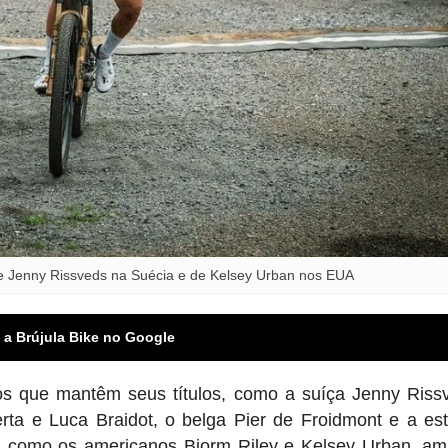
 de Jenny Rissveds na Suécia e de Kelsey Urban nos EUA
 a Brújula Bike no Google
dos que mantêm seus títulos, como a suíça Jenny Riss
erta e Luca Braidot, o belga Pier de Froidmont e a es
 como os americanos Bjorm Riley e Kelsey Urban, am