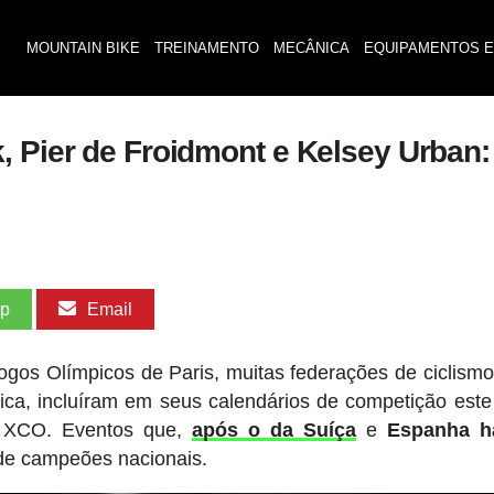
MOUNTAIN BIKE
TREINAMENTO
MECÂNICA
EQUIPAMENTOS E
, Pier de Froidmont e Kelsey Urban
pp
Email
ogos Olímpicos de Paris, muitas federações de ciclism
gica, incluíram em seus calendários de competição este
s XCO. Eventos que,
após o da Suíça
e
Espanha 
de campeões nacionais.