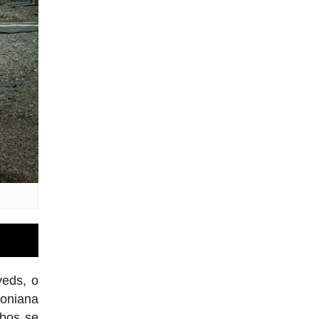
veds, o
toniana
bos se