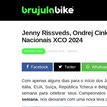
Jenny Rissveds, Ondrej Cink
Nacionais XCO 2024
MOUNTAIN BIKE
21/07/24 22:44
MIGUE A.
Facebook
Twitter
Whatsa
Com apenas alguns dias para o início dos J
Itália, EUA, Suíça, República Tcheca e Bél
semana para celebrar seus Campeonato
semana
, nos deixaram com uma nova leva 