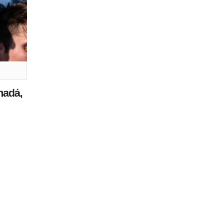
nadá,