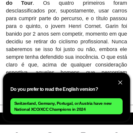
do Tour
. Os quatro primeiros foram
desclassificados por, supostamente, usar carros
para cumprir parte do percurso, e o título passou
para o quinto, o jovem Henri Cornet. Garin foi
banido por 2 anos sem competir, momento em que
decidiu se retirar do ciclismo profissional. Nunca
saberemos se isso foi justo ou não, embora ele
sempre tenha defendido sua inocência. O que está
claro é que, acima de qualquer consideração
esportiva, aqueles homens que percorriam
distâncias impossíveis puxando com suas pernas
‘máquinas pesadas' eram verdadeiros titãs.
Do you prefer to read the English version?
Switzerland, Germany, Portugal, or Austria have new
National XCO/XCC Champions in 2024