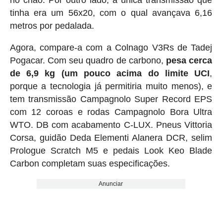
no chão. Por outro lado, a única transmissão que
tinha era um 56x20, com o qual avançava 6,16
metros por pedalada.
Agora, compare-a com a Colnago V3Rs de Tadej
Pogacar. Com seu quadro de carbono,
pesa cerca
de 6,9 ​​kg (um pouco acima do limite UCI
,
porque a tecnologia já permitiria muito menos), e
tem transmissão Campagnolo Super Record EPS
com 12 coroas e rodas Campagnolo Bora Ultra
WTO. DB com acabamento C-LUX. Pneus Vittoria
Corsa, guidão Deda Elementi Alanera DCR, selim
Prologue Scratch M5 e pedais Look Keo Blade
Carbon completam suas especificações.
Anunciar