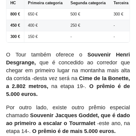
HC
Primeira categoria
Segunda categoria
Terceira cat
800 €
650 €
500 €
300 €
450 €
400 €
250 €
-
300 €
150 €
-
-
O Tour também oferece o
Souvenir Henri
Desgrange,
que é concedido ao corredor que
chegar em primeiro lugar na montanha mais alta
da corrida -desta vez será na
Cime de la Bonette,
a 2.802 metros,
na etapa 19-.
O prêmio é de
5.000 euros.
Por outro lado, existe outro prêmio especial
chamado
Souvenir Jacques Goddet, que é dado
ao primeiro a escalar o Tourmalet
-este ano, na
etapa 14-.
O prêmio é de mais 5.000 euros.