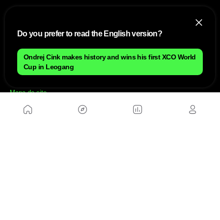
Do you prefer to read the English version?
Ondrej Cink makes history and wins his first XCO World
Cup in Leogang
NÓS
Mapa do site
Aviso Legal Brasileiro
Política de cookies Brasileiro
Anúnciate con nosotros brasileiro
Política de privacidad brasileiro
Contato
Trabalhar conosco
SITES AMIGÁVEIS
MusickMag
SIGA-NOS