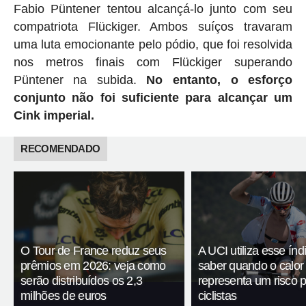
Fabio Püntener tentou alcançá-lo junto com seu
compatriota Flückiger. Ambos suíços travaram
uma luta emocionante pelo pódio, que foi resolvida
nos metros finais com Flückiger superando
Püntener na subida.
No entanto, o esforço
conjunto não foi suficiente para alcançar um
Cink imperial.
RECOMENDADO
O Tour de France reduz seus
A UCI utiliza esse índ
prêmios em 2026: veja como
saber quando o calor
serão distribuídos os 2,3
representa um risco 
milhões de euros
ciclistas