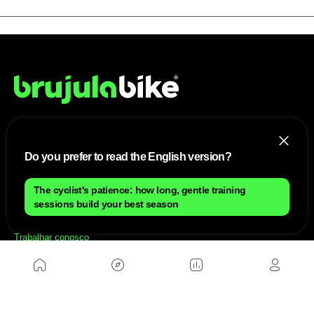
NÓS
Do you prefer to read the English version?
Mapa do site
Aviso Legal Brasileiro
The cyclist's patience: how long, gentle training
Política de cookies Brasileiro
sessions build your best season
Anúnciate con nosotros brasileiro
Política de privacidad brasileiro
Contato
Trabalhar conosco
SITES AMIGÁVEIS
MusickMag