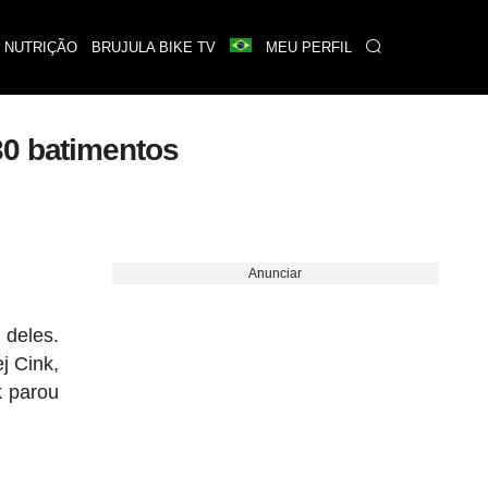
 NUTRIÇÃO
BRUJULA BIKE TV
MEU PERFIL
30 batimentos
Anunciar
 deles.
j Cink,
k parou