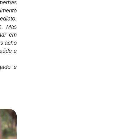
 pernas
timento
ediato.
m. Mas
nar em
as acho
aúde e
gado e