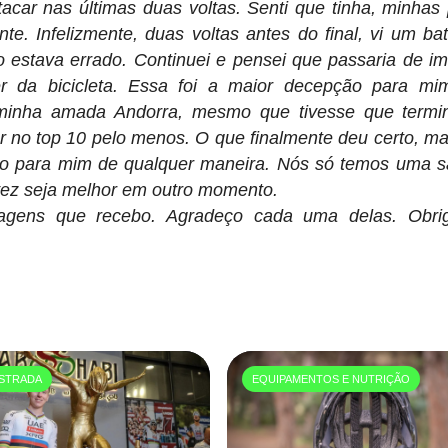
ar nas últimas duas voltas. Senti que tinha, minhas
te. Infelizmente, duas voltas antes do final, vi um ba
 estava errado. Continuei e pensei que passaria de im
 da bicicleta. Essa foi a maior decepção para mi
a minha amada Andorra, mesmo que tivesse que termi
ar no top 10 pelo menos. O que finalmente deu certo, m
o para mim de qualquer maneira. Nós só temos uma s
lvez seja melhor em outro momento.
sagens que recebo. Agradeço cada uma delas. Obri
STRADA
EQUIPAMENTOS E NUTRIÇÃO