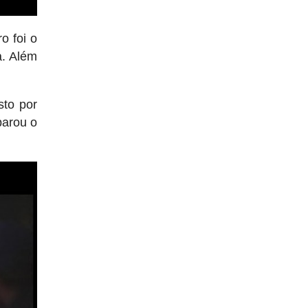
o foi o
a. Além
sto por
parou o