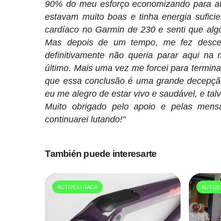
90% do meu esforço economizando para atac
estavam muito boas e tinha energia suficien
cardíaco no Garmin de 230 e senti que algo
Mas depois de um tempo, me fez descer
definitivamente não queria parar aqui n
último. Mais uma vez me forcei para termin
que essa conclusão é uma grande decepçã
eu me alegro de estar vivo e saudável, e ta
Muito obrigado pelo apoio e pelas men
continuarei lutando!"
También puede interesarte
AUTOESTRADA
AUTOE