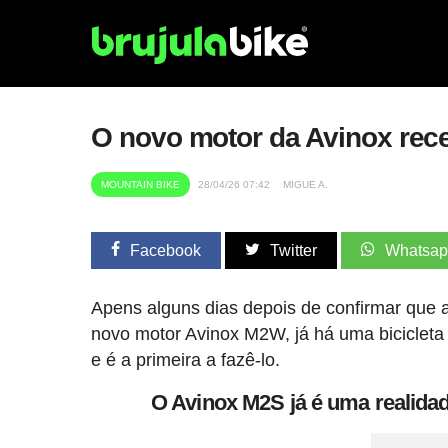
O novo motor da Avinox rec
MOUNTAIN BIKE
28/04/26 07:42
MIGUE A.
Facebook
Twitter
Whatsa
Apens alguns dias depois de confirmar que
novo motor Avinox M2W, já há uma bicicleta
e é a primeira a fazê-lo.
O Avinox M2S já é uma realid