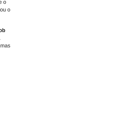
e o
nou o
sob
a
gumas