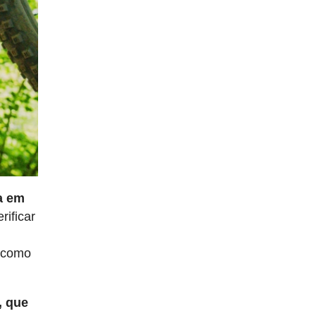
ia em
rificar
s como
, que