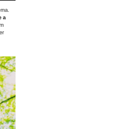
ema.
e a
um
er