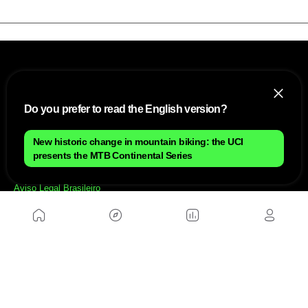
Do you prefer to read the English version?
New historic change in mountain biking: the UCI
NÓS
presents the MTB Continental Series
Mapa do site
Aviso Legal Brasileiro
Política de cookies Brasileiro
Anúnciate con nosotros brasileiro
Política de privacidad brasileiro
Contato
Trabalhar conosco
SITES AMIGÁVEIS
MusickMag