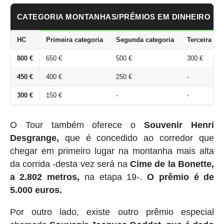
CATEGORIA MONTANHAS/PRÊMIOS EM DINHEIRO
HC
Primeira categoria
Segunda categoria
Terceira cat
800 €
650 €
500 €
300 €
450 €
400 €
250 €
-
300 €
150 €
-
-
O Tour também oferece o
Souvenir Henri
Desgrange,
que é concedido ao corredor que
chegar em primeiro lugar na montanha mais alta
da corrida -desta vez será na
Cime de la Bonette,
a 2.802 metros,
na etapa 19-.
O prêmio é de
5.000 euros.
Por outro lado, existe outro prêmio especial