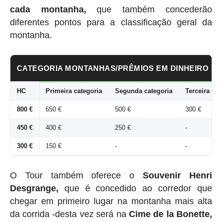
cada montanha,
que também concederão
diferentes pontos para a classificação geral da
montanha.
CATEGORIA MONTANHAS/PRÊMIOS EM DINHEIRO
HC
Primeira categoria
Segunda categoria
Terceira cat
800 €
650 €
500 €
300 €
450 €
400 €
250 €
-
300 €
150 €
-
-
O Tour também oferece o
Souvenir Henri
Desgrange,
que é concedido ao corredor que
chegar em primeiro lugar na montanha mais alta
da corrida -desta vez será na
Cime de la Bonette,