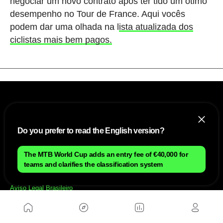
negociar um novo contrato após ter tido um ótimo
desempenho no Tour de France. Aqui vocês
podem dar uma olhada na l
ista atualizada dos
ciclistas mais bem pagos.
Do you prefer to read the English version?
The MTB World Cup adds an entry fee of €40,000 for
NÓS
teams and clarifies the classification system
Mapa do site
Aviso Legal Brasileiro
Política de cookies Brasileiro
Anúnciate con nosotros brasileiro
Política de privacidad brasileiro
Contato