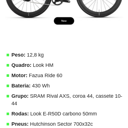
Peso:
12,8 kg
Quadro:
Look HM
Motor:
Fazua Ride 60
Bateria:
430 Wh
Grupo:
SRAM Rival AXS, coroa 44, cassete 10-
44
Rodas:
Look E-R50D carbono 50mm
Pneus:
Hutchinson Sector 700x32c