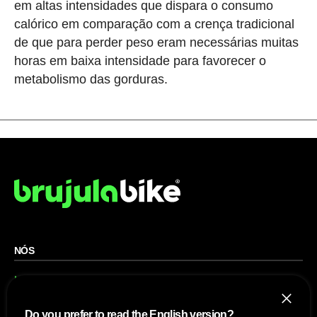
em altas intensidades que dispara o consumo
calórico em comparação com a crença tradicional
de que para perder peso eram necessárias muitas
horas em baixa intensidade para favorecer o
metabolismo das gorduras.
NÓS
Mapa do site
Aviso Legal Brasileiro
Política de cookies Brasileiro
Anúnciate con nosotros brasileiro
Do you prefer to read the English version?