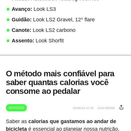
Avanço:
Look LS3
Guidão:
Look LS2 Gravel, 12° flare
Canote:
Look LS2 carbono
Assento:
Look Shorfit
O método mais confiável para
saber quantas calorias você
consome ao pedalar
NUTRIÇÃO
29/06/26 07:00
GUILHERME
Saber as
calorias que gastamos ao andar de
bicicleta
é essencial ao planejar nossa nutrição,