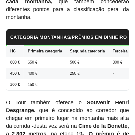
cada montanha,
que também concederão
diferentes pontos para a classificação geral da
montanha.
CATEGORIA MONTANHAS/PRÊMIOS EM DINHEIRO
HC
Primeira categoria
Segunda categoria
Terceira cat
800 €
650 €
500 €
300 €
450 €
400 €
250 €
-
300 €
150 €
-
-
O Tour também oferece o
Souvenir Henri
Desgrange,
que é concedido ao corredor que
chegar em primeiro lugar na montanha mais alta
da corrida -desta vez será na
Cime de la Bonette,
a 2.802 metros,
na etapa 19-.
O prêmio é de