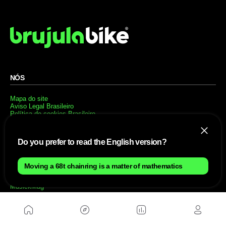
NÓS
Mapa do site
Aviso Legal Brasileiro
Política de cookies Brasileiro
Anúnciate con nosotros brasileiro
Política de privacidad brasileiro
Contato
Do you prefer to read the English version?
Trabalhar conosco
SITES AMIGÁVEIS
Moving a 68t chainring is a matter of mathematics
MusickMag
SIGA-NOS