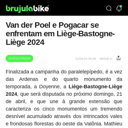
Van der Poel e Pogacar se
enfrentam em Liège-Bastogne-
Liège 2024
AUTOESTRADA
21/04/24 09:38
MIGUE A.
Finalizada a campanha do paralelepípedo, é a vez
das Ardenas e do quarto monumento da
temporada, a Doyenne, a
Liège-Bastogne-Liège
2024
, que será disputada no próximo domingo, 21
de abril, e que une à grande extensão que
caracteriza os cinco monumentos um tremendo
desnível acumulado através dos intrincados vales
e frondosas florestas do oeste da Valônia. Mathieu