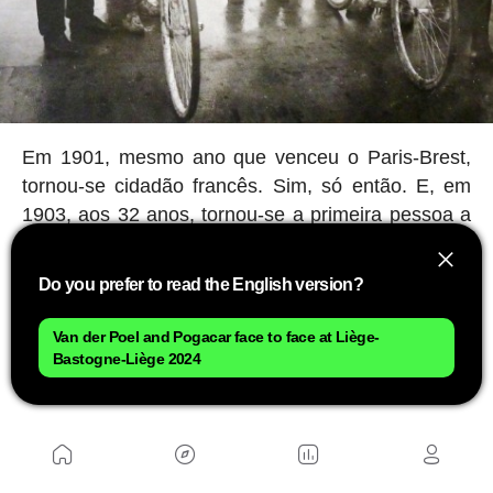
Em 1901, mesmo ano que venceu o Paris-Brest,
tornou-se cidadão francês. Sim, só então. E, em
1903, aos 32 anos, tornou-se a primeira pessoa a
registrar seu nome no recorde do Tour (apenas 21
dos 60 participantes o terminaram).
Com os mais
Do you prefer to read the English version?
de 6.000 francos que recebeu em prêmio total,
comprou um posto de gasolina em Lens
, onde
Van der Poel and Pogacar face to face at Liège-
trabalharia (além de sua oficina de bicicletas)
Bastogne-Liège 2024
depois de se aposentar.
Anunciar