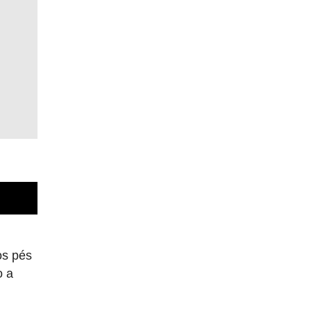
os pés
o a