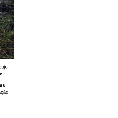
cujo
as.
res
ação