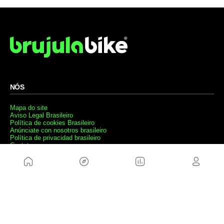
NÓS
Mapa do site
Aviso Legal Brasileiro
Política de cookies Brasileiro
Anúnciate con nosotros brasileiro
Política de privacidad brasileiro
Contato
Trabalhar conosco
SITES AMIGÁVEIS
MusickMag
SIGA-NOS