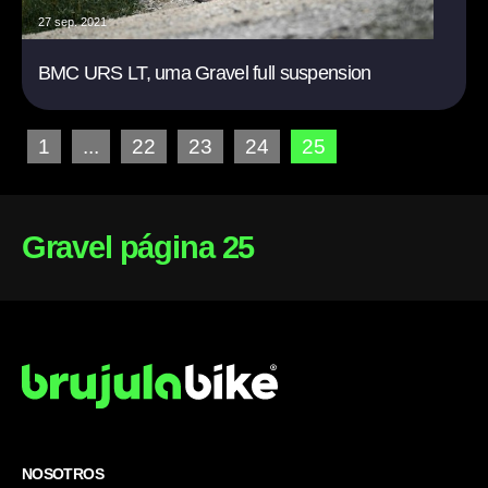
27 sep. 2021
BMC URS LT, uma Gravel full suspension
1
...
22
23
24
25
Gravel página 25
NOSOTROS