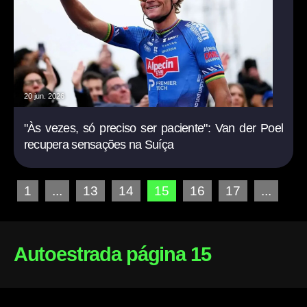
20 jun. 2026
"Às vezes, só preciso ser paciente": Van der Poel
recupera sensações na Suíça
1
...
13
14
15
16
17
...
Autoestrada página 15