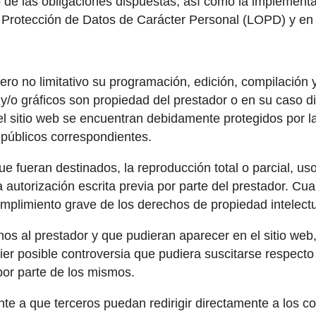
ro de las obligaciones dispuestas, así como la implemen
de Protección de Datos de Carácter Personal (LOPD) y e
o pero no limitativo su programación, edición, compilaci
o y/o gráficos son propiedad del prestador o en su caso d
el sitio web se encuentran debidamente protegidos por l
s públicos correspondientes.
e fueran destinados, la reproducción total o parcial, uso,
a autorización escrita previa por parte del prestador. Cu
mplimiento grave de los derechos de propiedad intelectual
enos al prestador y que pudieran aparecer en el sitio web
er posible controversia que pudiera suscitarse respecto
por parte de los mismos.
e a que terceros puedan redirigir directamente a los co