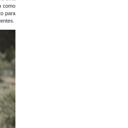
vo como
to para
rentes.