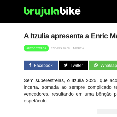
A Itzulia apresenta a Enric 
AUTOESTRADA
07/04/25 10:00
MIGUE A.
Facebook
Twitter
Whatsa
Sem superestrelas, o Itzulia 2025, que ac
incerta, somada ao sempre complicado t
vencedores, resultando em uma bênção pa
espetáculo.