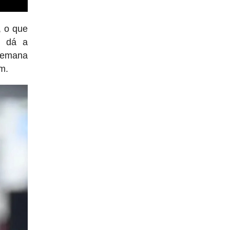
, o que
, dá a
 semana
m.