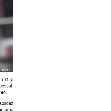
no Giro
possui.
nto.
solidez
zou uma