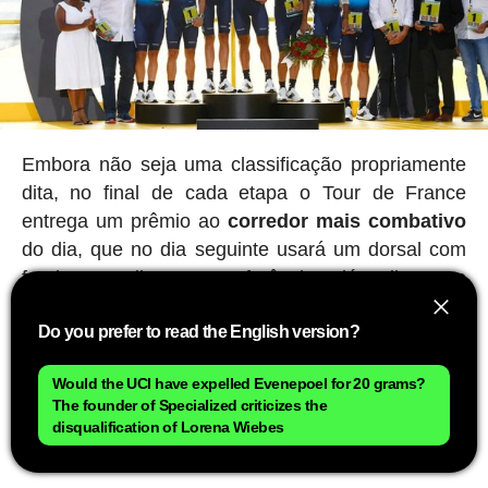
Embora não seja uma classificação propriamente
dita, no final de cada etapa o Tour de France
entrega um prêmio ao
corredor mais combativo
do dia, que no dia seguinte usará um dorsal com
fundo vermelho como referência. Além disso, no
final do Tour de France, um júri escolhe o corredor
Do you prefer to read the English version?
mais combativo ao longo das três semanas.
Os últimos vencedores de cada camisa
Would the UCI have expelled Evenepoel for 20 grams?
The founder of Specialized criticizes the
disqualification of Lorena Wiebes
Os vencedores das principais classificações na
edição de 2025 foram: