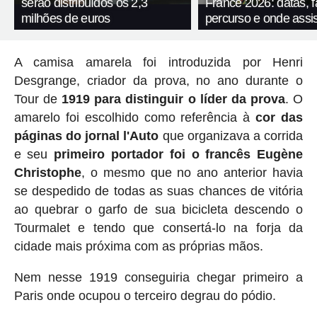
serão distribuídos os 2,3
France 2026: datas, f
milhões de euros
percurso e onde assis
A camisa amarela foi introduzida por Henri
Desgrange, criador da prova, no ano durante o
Tour de
1919 para distinguir o líder da prova
. O
amarelo foi escolhido como referência à
cor das
páginas do jornal l'Auto
que organizava a corrida
e seu
primeiro portador foi o francês Eugène
Christophe
, o mesmo que no ano anterior havia
se despedido de todas as suas chances de vitória
ao quebrar o garfo de sua bicicleta descendo o
Tourmalet e tendo que consertá-lo na forja da
cidade mais próxima com as próprias mãos.
Nem nesse 1919 conseguiria chegar primeiro a
Paris onde ocupou o terceiro degrau do pódio.