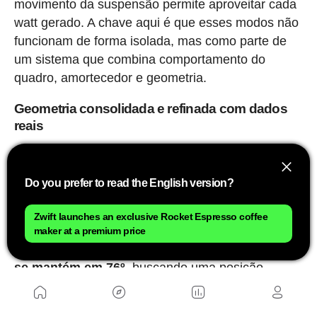
movimento da suspensão permite aproveitar cada
watt gerado. A chave aqui é que esses modos não
funcionam de forma isolada, mas como parte de
um sistema que combina comportamento do
quadro, amortecedor e geometria.
Geometria consolidada e refinada com dados
reais
A Epic 9 mantém a base geométrica introduzida na
geração anterior, mas com ajustes baseados em
Do you prefer to read the English version?
dados de posicionamento Body Geometry e
feedback de competição. Em números, o
ângulo
Zwift launches an exclusive Rocket Espresso coffee
de direção se situa em 65,9º na posição baixa e
maker at a premium price
66,3º na alta
, enquanto que o
ângulo do assento
se mantém em 76º
, buscando uma posição
eficiente em subida sem comprometer o controle
em descidas.