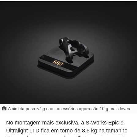
A bieleta pesa 57 g e os acessórios agora são 10 g mais leves
No montagem mais exclusiva, a S-Works Epic 9
Ultralight LTD fica em torno de 8,5 kg na tamanho