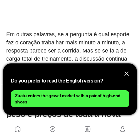
Em outras palavras, se a pergunta é qual esporte
faz o coração trabalhar mais minuto a minuto, a
resposta parece ser a corrida. Mas se se fala de
carga total de treinamento, a discussão continua
completamente aberta.
Do you prefer to read the English version?
Zuatu enters the gravel market with a pair of high-end
shoes
Specialized Epic 9: modelos,
peso e preços de toda a nova
linha