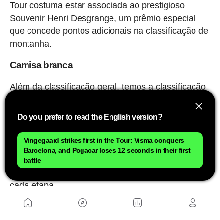
Tour costuma estar associada ao prestigioso
Souvenir Henri Desgrange, um prêmio especial
que concede pontos adicionais na classificação de
montanha.
Camisa branca
Além da classificação geral, temos a classificação
dos melhores jovens.
Do you prefer to read the English version?
No Tour de France de 2026, os ciclistas
nascidos a partir de 1º de janeiro de 2001
Vingegaard strikes first in the Tour: Visma conquers
podem concorrer a essa camisa
. Assim como na
Barcelona, and Pogacar loses 12 seconds in their first
classificação geral, a ordem é determinada
battle
levando-se em conta o tempo acumulado após
cada etapa.