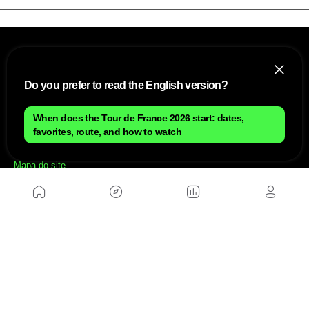
Do you prefer to read the English version?
When does the Tour de France 2026 start: dates,
favorites, route, and how to watch
NÓS
Mapa do site
Aviso Legal Brasileiro
Política de cookies Brasileiro
Anúnciate con nosotros brasileiro
Política de privacidad brasileiro
Contato
Trabalhar conosco
SITES AMIGÁVEIS
MusickMag