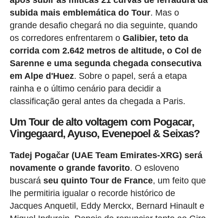
após subir as míticas 21 curvas de ferradura da
subida mais emblemática do Tour
. Mas o
grande desafio chegará no dia seguinte, quando
os corredores enfrentarem o
Galibier, teto da
corrida com 2.642 metros de altitude, o Col de
Sarenne e uma segunda chegada consecutiva
em Alpe d'Huez
. Sobre o papel, será a etapa
rainha e o último cenário para decidir a
classificação geral antes da chegada a Paris.
Um Tour de alto voltagem com Pogacar,
Vingegaard, Ayuso, Evenepoel & Seixas?
Tadej Pogačar (UAE Team Emirates-XRG) será
novamente o grande favorito
. O esloveno
buscará
seu quinto Tour de France
, um feito que
lhe permitiria igualar o recorde histórico de
Jacques Anquetil, Eddy Merckx, Bernard Hinault e