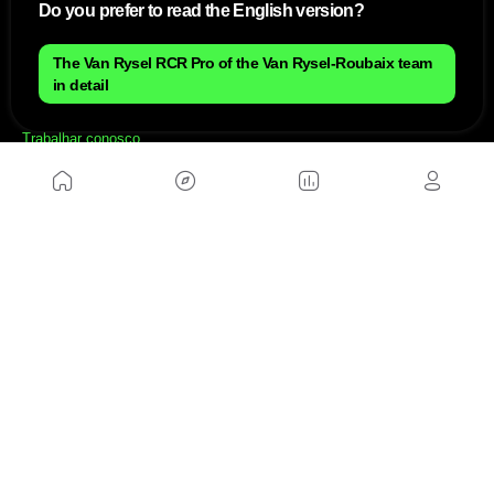
Do you prefer to read the English version?
Mapa do site
Aviso Legal Brasileiro
The Van Rysel RCR Pro of the Van Rysel-Roubaix team
Política de cookies Brasileiro
in detail
Anúnciate con nosotros brasileiro
Política de privacidad brasileiro
Contato
Trabalhar conosco
SITES AMIGÁVEIS
MusickMag
SIGA-NOS
Assine a nossa newsletter
Mandar