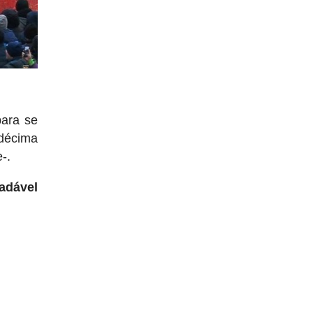
ara se
 décima
-.
adável