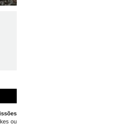
issões
ikes ou