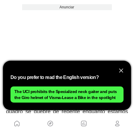
Anunciar
Do you prefer to read the English version?
Está claro que tudo pode falhar e ainda há
The UCI prohibits the Specialized neck gaiter and puts
bicicletas que se quebram, no entanto, uma falha
the Giro helmet of Visma-Lease a Bike in the spotlight
catastrófica, que por exemplo um garfo ou um
quadro se quebre de repente enquanto estamos
pedalando é algo
extremamente improvável
.