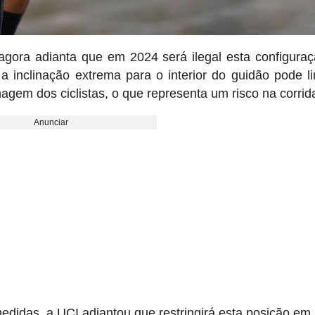
gora adianta que em 2024 será ilegal esta configura
a inclinação extrema para o interior do guidão pode li
agem dos ciclistas, o que representa um risco na corrid
Anunciar
didas, a UCI adiantou que restringirá esta posição em