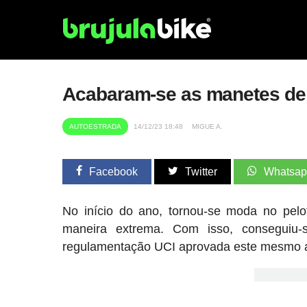
Acabaram-se as manetes de f
AUTOESTRADA
14/12/23 18:48
MIGUE A.
Facebook
Twitter
Whatsa
No início do ano, tornou-se moda no pelot
maneira extrema. Com isso, conseguiu
regulamentação UCI aprovada este mesmo ano