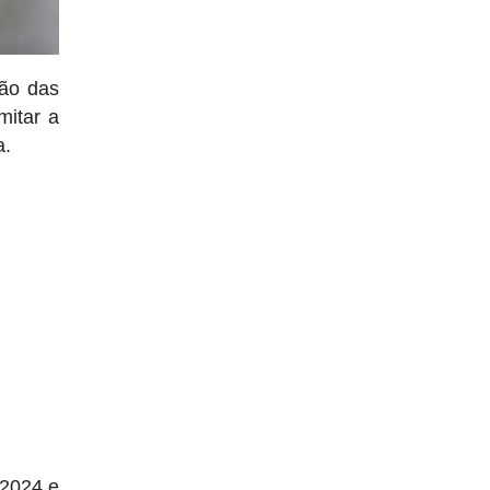
ção das
mitar a
a.
 2024 e