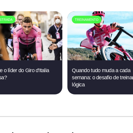
STRADA
TREINAMENTO
26
5 may. 2026
 o líder do Giro d'Italia
Quando tudo muda a cada
sa?
semana: o desafio de trein
lógica