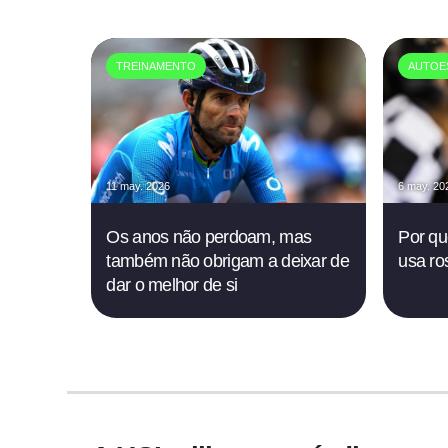
TREINAMENTO
AUTOE
11 may. 2026
6 may. 20
Os anos não perdoam, mas
Por que
também não obrigam a deixar de
usa ro
dar o melhor de si