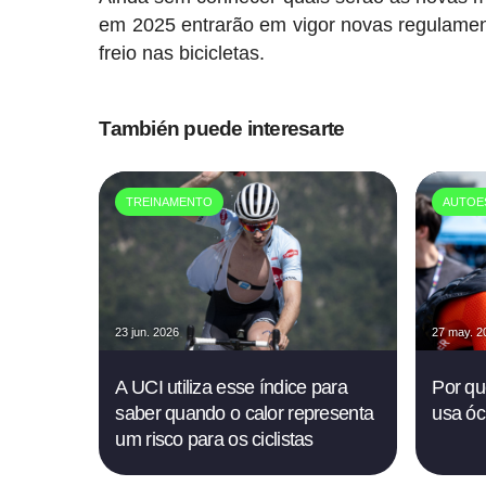
em 2025 entrarão em vigor novas regulamen
freio nas bicicletas.
También puede interesarte
TREINAMENTO
AUTOE
23 jun. 2026
27 may. 2
A UCI utiliza esse índice para
Por qu
saber quando o calor representa
usa óc
um risco para os ciclistas