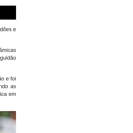
idões e
nâmicas
 guidão
o e foi
endo as
mica em