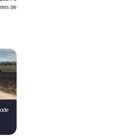
etes de
pode