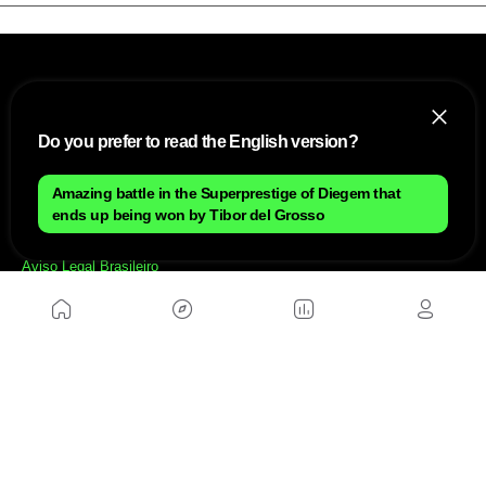
Do you prefer to read the English version?
Amazing battle in the Superprestige of Diegem that
NÓS
ends up being won by Tibor del Grosso
Mapa do site
Aviso Legal Brasileiro
Política de cookies Brasileiro
Anúnciate con nosotros brasileiro
Política de privacidad brasileiro
Contato
Trabalhar conosco
SITES AMIGÁVEIS
MusickMag